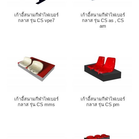
เก้าอี้สนามกีฬาไฟเบอร์
เก้าอี้สนามกีฬาไฟเบอร์
กลาส รุ่น CS vpe7
กลาส รุ่น CS as , CS
am
เก้าอี้สนามกีฬาไฟเบอร์
เก้าอี้สนามกีฬาไฟเบอร์
กลาส รุ่น CS mms
กลาส รุ่น CS pm