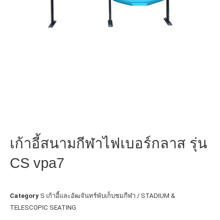
เก้าอี้สนามกีฬาไฟเบอร์กลาส รุ่น
CS vpa7
Category
S เก้าอี้และอัฒจันทร์พับเก็บชมกีฬา / STADIUM &
TELESCOPIC SEATING