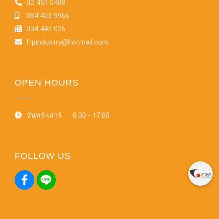
02 451 0488
084 422 9966
034 442 026
frpindustry@hotmail.com
OPEN HOURS
จันทร์-เสาร์ 8.00 - 17.00
FOLLOW US