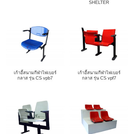
SHELTER
เก้าอี้สนามกีฬาไฟเบอร์
เก้าอี้สนามกีฬาไฟเบอร์
กลาส รุ่น CS vpb7
กลาส รุ่น CS vpf7