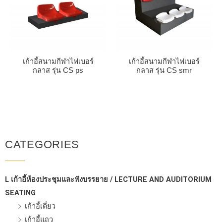
เก้าอี้สนามกีฬาไฟเบอร์
เก้าอี้สนามกีฬาไฟเบอร์
กลาส รุ่น CS ps
กลาส รุ่น CS smr
CATEGORIES
L เก้าอี้ห้องประชุมและฟังบรรยาย / LECTURE AND AUDITORIUM
SEATING
เก้าอี้เดี่ยว
เก้าอี้แถว