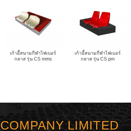
เก้าอี้สนามกีฬาไฟเบอร์
เก้าอี้สนามกีฬาไฟเบอร์
กลาส รุ่น CS mms
กลาส รุ่น CS pm
Y COMPANY LIMITED