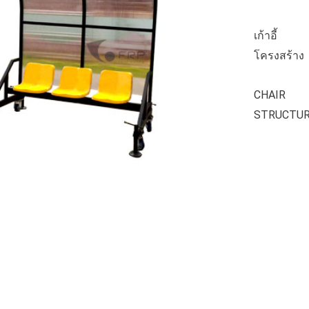
เก้าอี้ 
โครงสร้าง
CHAIR :
STRUCTUR