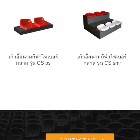
เก้าอี้สนามกีฬาไฟเบอร์
เก้าอี้สนามกีฬาไฟเบอร์
กลาส รุ่น CS ps
กลาส รุ่น CS smr