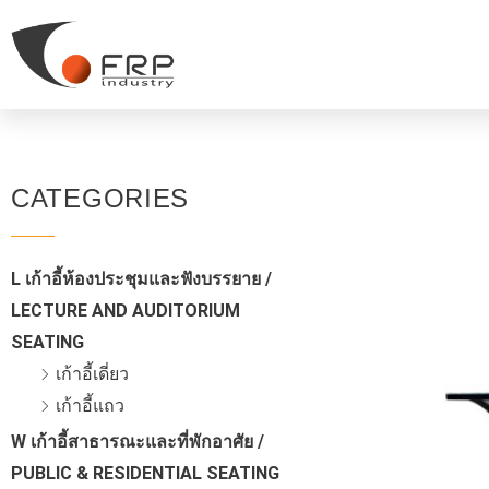
CATEGORIES
L เก้าอี้ห้องประชุมและฟังบรรยาย /
LECTURE AND AUDITORIUM
SEATING
เก้าอี้เดี่ยว
เก้าอี้แถว
W เก้าอี้สาธารณะและที่พักอาศัย /
PUBLIC & RESIDENTIAL SEATING