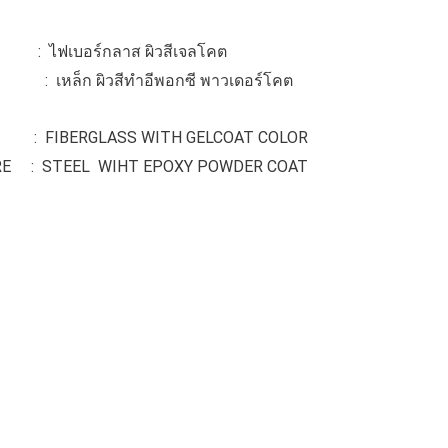
: ไฟเบอร์กลาส ผิวสีเจลโคต
 : เหล็ก ผิวสีทำอีพอกซี พาวเดอร์โคต
 FIBERGLASS WITH GELCOAT COLOR
E : STEEL WIHT EPOXY POWDER COAT