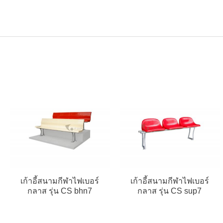
เก้าอี้สนามกีฬาไฟเบอร์
เก้าอี้สนามกีฬาไฟเบอร์
กลาส รุ่น CS bhn7
กลาส รุ่น CS sup7