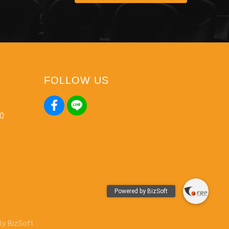
FOLLOW US
00
 By
BizSoft