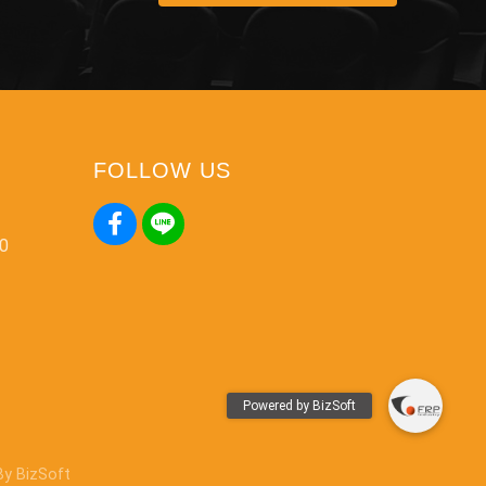
FOLLOW US
00
 By
BizSoft