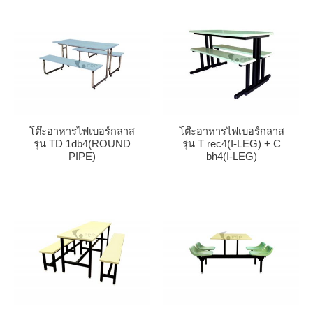
โต๊ะอาหารไฟเบอร์กลาส
โต๊ะอาหารไฟเบอร์กลาส
รุ่น TD 1db4(ROUND
รุ่น T rec4(I-LEG) + C
PIPE)
bh4(I-LEG)