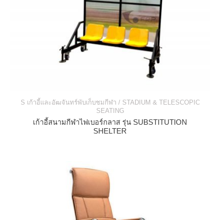
S เก้าอี้และอัฒจันทร์พับเก็บชมกีฬา / STADIUM & TELESCOPIC
SEATING
เก้าอี้สนามกีฬาไฟเบอร์กลาส รุ่น SUBSTITUTION
SHELTER